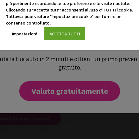
più pertinente ricordando le tue preferenze e le visite ripetute.
Cliccando su "Accetta tutti" acconsenti all'uso di TUTTI i cookie.
Tuttavia, puoi visitare "Impostazioni cookie" per fornire un
consenso controllato.
Impostazioni
ACCETTA TUTTI
Vuoi vendere la tua auto
uta la tua auto in 2 minuti e ottieni un primo preven
TROVI L'AUTO
gratuito.
CHE STAI
Valuta gratuitamente
ERCANDO?
idaci la tua ricerca