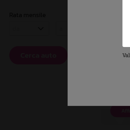
Rata mensile
Cerca auto
Val
NON 
C
Aff