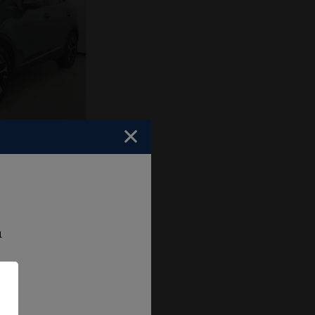
 serie
V AT Style
a