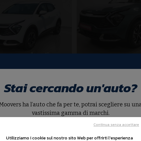
ortage 5ª serie
Kia Sportage 5ª
 1.6 TGDi MHEV
Sportage 1.6 TGDi HE
Stai cercando un'auto?
Km
05/2022
Ibrida
Ibrido
00
€ 35.390
Moovers ha l’auto che fa per te, potrai scegliere su un
vastissima gamma di marchi.
Continua senza accettare
Cerca auto
Utilizziamo i cookie sul nostro sito Web per offrirti l'esperienza