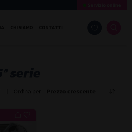
Servizio online
NA
CHI SIAMO
CONTATTI
ª serie
|
i
Ordina per