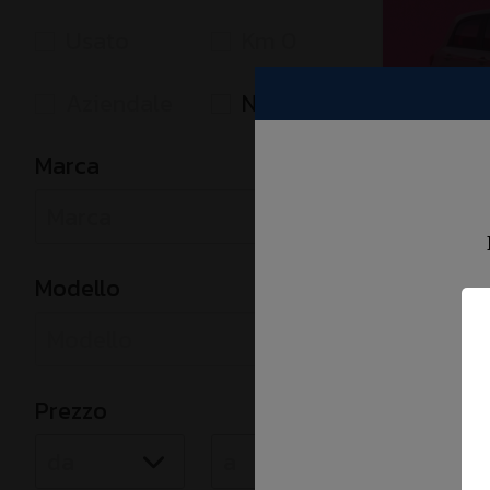
Usato
Km 0
Aziendale
Nuova
Marca
LEAPM
T03 70k
Modello
Elettric
€ 15.7
Prezzo