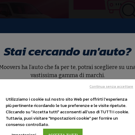
NON TROVI 
Stai cercando un'auto?
CHE ST
OTOR T03
CERCAN
Moovers ha l’auto che fa per te, potrai scegliere su un
W
vastissima gamma di marchi.
o
Continua senza accettare
Affidaci la tua 
90
Cerca auto
Utilizziamo i cookie sul nostro sito Web per offrirti l'esperienza
più pertinente ricordando le tue preferenze e le visite ripetute.
Cliccando su "Accetta tutti" acconsenti all'uso di TUTTI i cookie.
Tuttavia, puoi visitare "Impostazioni cookie" per fornire un
consenso controllato.