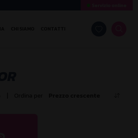
Servizio online
NA
CHI SIAMO
CONTATTI
TOR
|
o
Ordina per