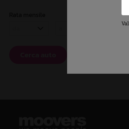
Rata mensile
Val
Cerca auto