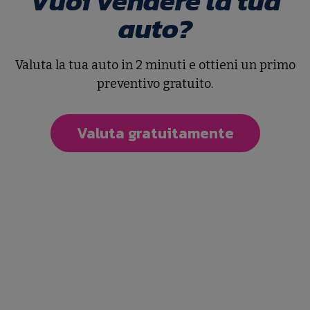
Vuoi vendere la tua
auto?
Valuta la tua auto in 2 minuti e ottieni un primo
preventivo gratuito.
Valuta gratuitamente
Dacia Duster 2ª serie
Duster 1.5 Blue dCi 8V 115 CV 4x2 Comfort
114.300 Km
11/2019
Diesel
€ 12.320