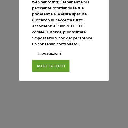
Web per offrirti l'esperienza più
Techroad
95.700 Km
07/2020
Diesel
pertinente ricordando le tue
preferenze e le visite ripetute.
€ 13.900
Cliccando su "Accetta tutti"
acconsenti all'uso di TUTTI i
cookie. Tuttavia, puoi visitare
"Impostazioni cookie" per fornire
un consenso controllato.
Impostazioni
ACCETTA TUTTI
NON TROVI L'AUTO CHE
STAI
CERCANDO?