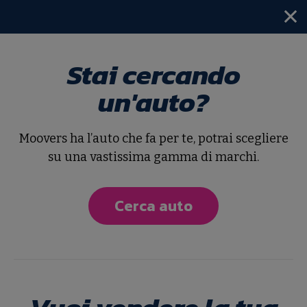
Stai cercando
Home
Dacia
Duster 2ª serie
un'auto?
Tutte le nostre Dacia
Duster 2ª serie
Moovers ha l’auto che fa per te, potrai scegliere
su una vastissima gamma di marchi.
Ordina per
Cerca auto
2
risultati
Usato