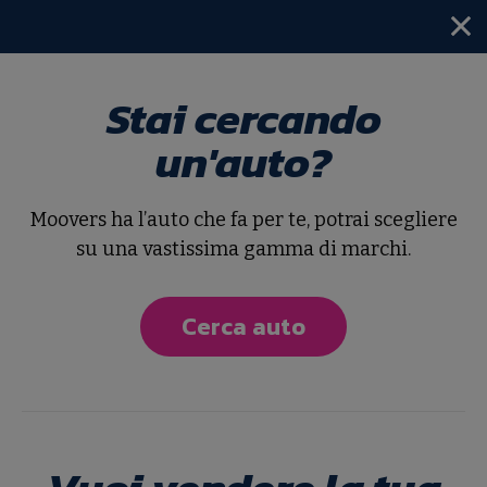
Stai cercando
Home
Fiat
un'auto?
Tutte le nostre Fiat
Moovers ha l’auto che fa per te, potrai scegliere
Ordina per
su una vastissima gamma di marchi.
Cerca auto
14
risultati
Usato