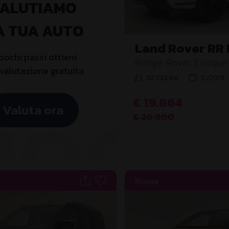
ALUTIAMO
A TUA AUTO
Land Rover RR
 pochi passi ottieni
2ª serie
Range Rover Evoque 
valutazione gratuita
L.Flw 150 CV AWD Au
112.733 Km
12/2019
Dynamic S
€ 19.864
Valuta ora
€ 20.900
Nuova