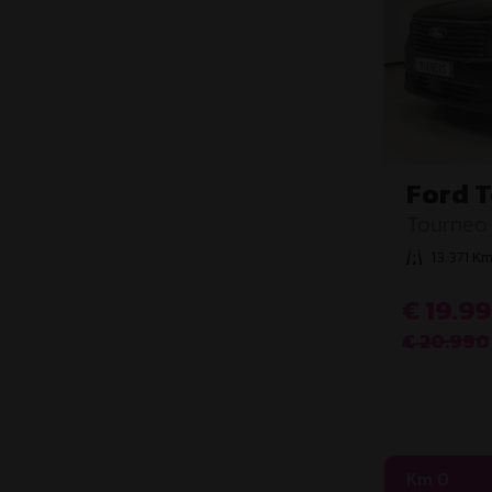
Ford 
2ªs
Tourneo 
Titanium
13.371 K
€ 19.9
€ 20.990
Km 0