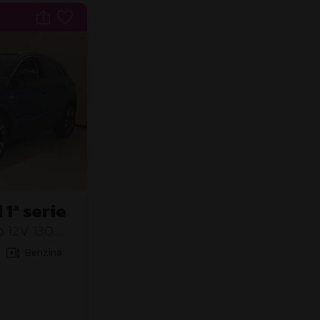
1ª serie
o 12V 130
ate
Benzina