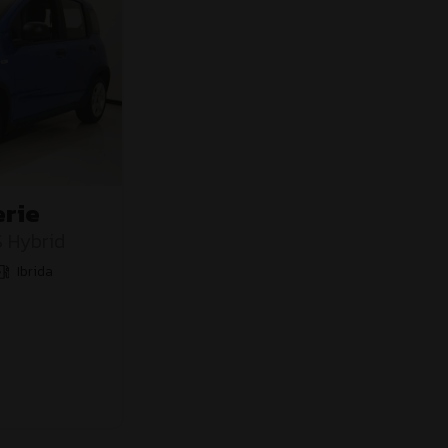
erie
S Hybrid
Ibrida