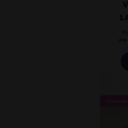
V
L
In
una 
Aziendale