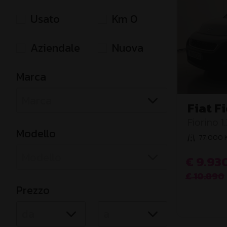
Usato
Km 0
Aziendale
Nuova
Marca
Fiat F
Fiorino 
Modello
77.000 
€ 9.93
€ 10.890
Prezzo