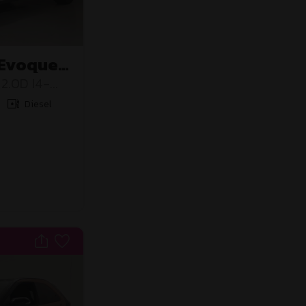
 Evoque
2.0D I4-
to R-
Diesel