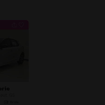
erie
aut. GS
Ibrida