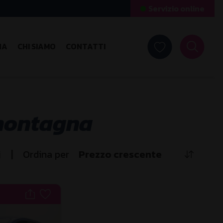
Servizio online
NA
CHI SIAMO
CONTATTI
 montagna
|
i
Ordina per