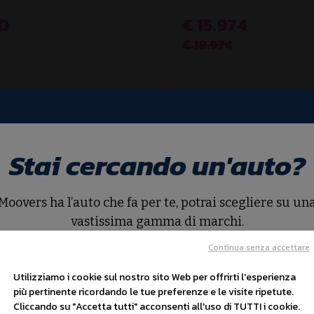
70
€ 15.974
€ 18.974
Aziendale
Stai cercando un'auto?
Moovers ha l’auto che fa per te, potrai scegliere su un
vastissima gamma di marchi.
Continua senza accettare
Cerca auto
Utilizziamo i cookie sul nostro sito Web per offrirti l'esperienza
più pertinente ricordando le tue preferenze e le visite ripetute.
Cliccando su "Accetta tutti" acconsenti all'uso di TUTTI i cookie.