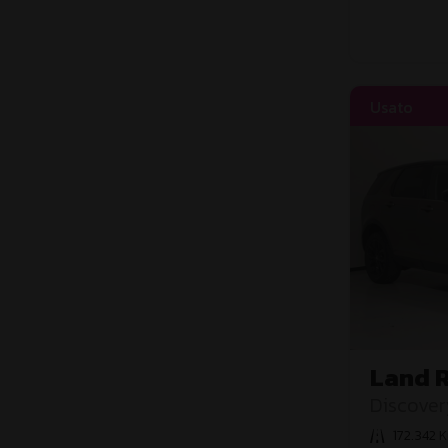
Usato
Land 
Sport
Discover
HSE
172.342 