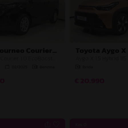
Tourneo Courier
Toyota Aygo X
Courier 1.0 EcoBoost
Aygo X 1.5 Hybrid 115
Icon
m
02/2025
Benzina
Ibrida
90
€ 20.990
Km 0