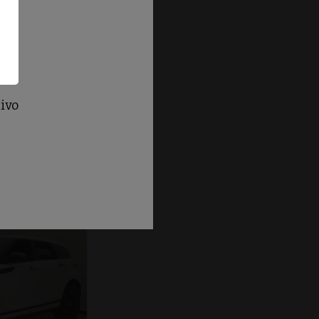
igo
ife
Benzina
?
tivo