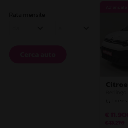
Aziendale
Rata mensile
Cerca auto
Citroe
serie
Berlingo
XL Club
100.565
€ 11.90
€ 13.270