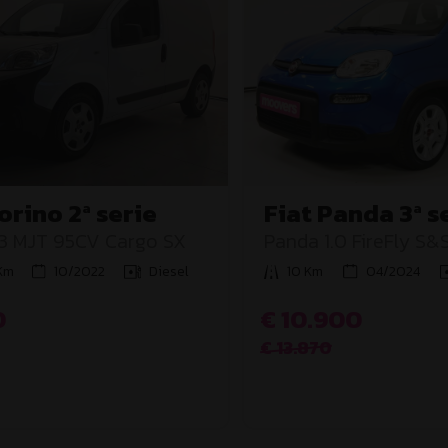
iorino 2ª serie
Fiat Panda 3ª s
1.3 MJT 95CV Cargo SX
Panda 1.0 FireFly S&
Km
10/2022
Diesel
10 Km
04/2024
0
€ 10.900
€ 13.870