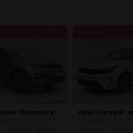
Aziendale
Rover Discovery
Opel Corsa 6ª s
y Sport 2.0 TD4 180 CV
Corsa Hybrid 100 CV 
Km
05/2016
Diesel
21.682 Km
03/2025