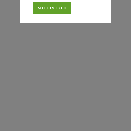
Usato
ACCETTA TUTTI
Land Rover Discovery Sport
Discovery Sport 2.0 TD4 180 CV HSE
172.342 Km
05/2016
Diesel
€ 12.770