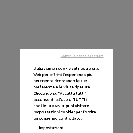
Continua senza accettare
Renault Scénic 4ª serie
Utilizziamo i cookie sul nostro sito
Scénic TCe 140 CV FAP Sport Edition2
Web per offrirti l'esperienza più
36.100 Km
09/2020
Benzina
pertinente ricordando le tue
preferenze e le visite ripetute.
€ 16.900
Cliccando su "Accetta tutti"
acconsenti all'uso di TUTTI i
cookie. Tuttavia, puoi visitare
"Impostazioni cookie" per fornire
un consenso controllato.
Impostazioni