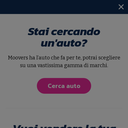
Stai cercando
Home
Ricerca avanzata
un'auto?
Trova la tua prossima
auto
Moovers ha l’auto che fa per te, potrai scegliere
su una vastissima gamma di marchi.
Non ci sono risultati
Cerca auto
per la tua ricerca