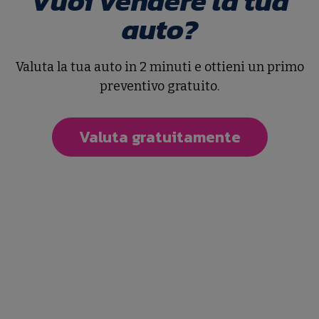
Vuoi vendere la tua
auto?
NON TROVI L'AUTO CHE
Valuta la tua auto in 2 minuti e ottieni un primo
preventivo gratuito.
STAI
CERCANDO?
Valuta gratuitamente
Lasciaci i tuoi dati
ti aiuteremo noi
Affidaci la tua ricerca