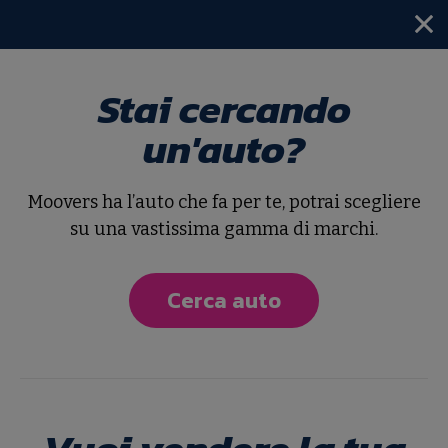
Stai cercando
Home
AC
un'auto?
Tutte le nostre AC
Moovers ha l’auto che fa per te, potrai scegliere
Ordina per
su una vastissima gamma di marchi.
Cerca auto
5
risultati
Nuova