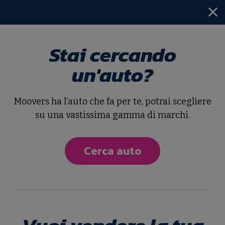
Stai cercando
Home
AC
V-MOTO
un'auto?
Nuova
Moovers ha l’auto che fa per te, potrai scegliere
AC V-MOTO
su una vastissima gamma di marchi.
CPX
Cerca auto