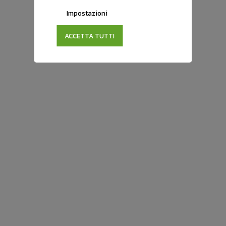
Impostazioni
ACCETTA TUTTI
Valutiamo la tua auto
Raccontaci della tua auto, perchè ognuna ha la
sua storia ed il suo valore, Gli esperti di prodotto
di Moovers Family saranno lieti di seguire le tue
parole e trovare con te la miglior quotazione di
mercato.