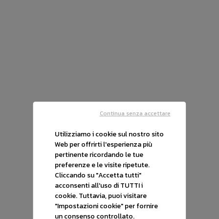
desiderata. Ti ricordiamo che il deposito
cauzionale ti verrà restituito qualora
l'automobile non dovesse soddisfare le
tue esigenze.
Avanti
Continua senza accettare
Utilizziamo i cookie sul nostro sito
Web per offrirti l'esperienza più
pertinente ricordando le tue
Vendi la tua auto
preferenze e le visite ripetute.
Cliccando su "Accetta tutti"
acconsenti all'uso di TUTTI i
cookie. Tuttavia, puoi visitare
"Impostazioni cookie" per fornire
un consenso controllato.